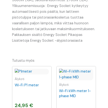
3680W (16A), Jatkuva kuormitus: 2760W (12A).
Ylikuumenemissuoja : Energy Socket kytkeytyy
automaattisesti pois päältä, kun laitteen
pistotulppa tai pistorasiankosketus tuottaa
vaarallisen paljon lämpöä, mikä viittaa huonoon
kosketukseen tai jatkuvaan maksimikuormitukseen.
Pakkauksen sisältö Energy Socket Pikaopas
Lisätietoja Energy Socket -älypistorasiasta
Tutustu myös
Älykoti
Wi-Fi P1 meter
Älykoti
Wi-Fi kWh meter 1-
phase MID
24,95
€