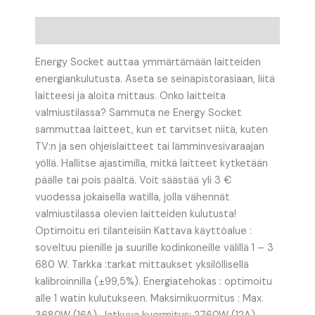
Kuvaus
Energy Socket auttaa ymmärtämään laitteiden
energiankulutusta. Aseta se seinäpistorasiaan, liitä
laitteesi ja aloita mittaus. Onko laitteita
valmiustilassa? Sammuta ne Energy Socket
sammuttaa laitteet, kun et tarvitset niitä, kuten
TV:n ja sen ohjeislaitteet tai lämminvesivaraajan
yöllä. Hallitse ajastimilla, mitkä laitteet kytketään
päälle tai pois päältä. Voit säästää yli 3 €
vuodessa jokaisella watilla, jolla vähennät
valmiustilassa olevien laitteiden kulutusta!
Optimoitu eri tilanteisiin Kattava käyttöalue :
soveltuu pienille ja suurille kodinkoneille välillä 1 – 3
680 W. Tarkka :tarkat mittaukset yksilöllisellä
kalibroinnilla (±99,5%). Energiatehokas : optimoitu
alle 1 watin kulutukseen. Maksimikuormitus : Max.