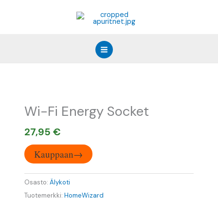
Siirry
sisältöön
Wi-Fi Energy Socket
27,95
€
Kauppaan→
Osasto:
Älykoti
Tuotemerkki:
HomeWizard