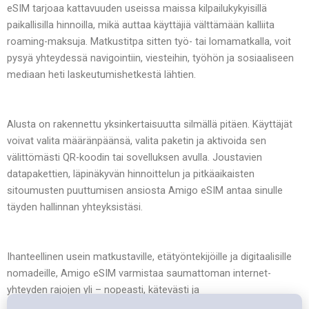
eSIM tarjoaa kattavuuden useissa maissa kilpailukykyisillä
paikallisilla hinnoilla, mikä auttaa käyttäjiä välttämään kalliita
roaming-maksuja. Matkustitpa sitten työ- tai lomamatkalla, voit
pysyä yhteydessä navigointiin, viesteihin, työhön ja sosiaaliseen
mediaan heti laskeutumishetkestä lähtien.
Alusta on rakennettu yksinkertaisuutta silmällä pitäen. Käyttäjät
voivat valita määränpäänsä, valita paketin ja aktivoida sen
välittömästi QR-koodin tai sovelluksen avulla. Joustavien
datapakettien, läpinäkyvän hinnoittelun ja pitkäaikaisten
sitoumusten puuttumisen ansiosta Amigo eSIM antaa sinulle
täyden hallinnan yhteyksistäsi.
Ihanteellinen usein matkustaville, etätyöntekijöille ja digitaalisille
nomadeille, Amigo eSIM varmistaa saumattoman internet-
yhteyden rajojen yli – nopeasti, kätevästi ja
kustannustehokkaasti.