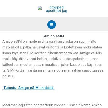
Siirry
sisältöön
Amigo eSIM
Amigo eSIM on moderni yhteysratkaisu, joka on suunniteltu
matkailijoille, jotka haluavat välitöntä ja luotettavaa mobiilidataa
ilman fyysisten SIM-korttien aiheuttamaa vaivaa. Amigo eSIMin
avulla käyttäjät voivat ladata ja aktivoida datapaketin suoraan
laitteellaan muutamassa minuutissa, joten kaupoissa käymisen
tai SIM-korttien vaihtamisen tarve uuteen maahan saavuttaessa
poistuu.
Tutustu Amigo eSIM:iin täällä.
Maailmanlaajuisten operaattorikumppanuuksien tukema Amigo