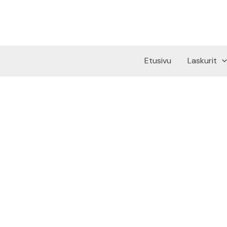
Siirry
sisältöön
Etusivu
Laskurit