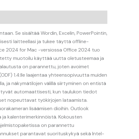
taan. Se sisältää Wordin, Excelin, PowerPointin,
esti laitteellasi ja tukee täyttä offline-
Office 2024 for Mac -versiossa Office 2024 tuo
vitetty muotoilu käyttää uutta oletusteemaa ja
 palautusta on parannettu, joten avoimet
 (ODF) 1.4:lle laajentaa yhteensopivuutta muiden
, ja näkymätilojen välillä siirtyminen on entistä
tyvät automaattisesti, kun taulukon tiedot
set nopeuttavat työkirjojen lataamista.
suorakameran lisäämisen dioihin. Outlook
a ja kalenterimerkinnöistä. Kokousten
ohjelmistopaketissa on parannettu
annukset parantavat suorituskykyä sekä Intel-