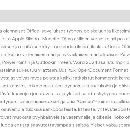
olennaiset Office-sovellukset työhön, opiskeluun ja liiketoimin
tä Apple Silicon -Maceille. Tämä erillinen versio toimii paikallis
tamaksun ja elinikäisen käyttöoikeuden ilman tilauksia. Uutta 
siin, mikä luo yhtenäisemmän ja nykyaikaisemman ulkoasun. Päi
in, PowerPointin ja Outlookin ilmeen. Word 2024:ssä istunnon
järjestelmä sulkeutuu yllättäen. Uusi tuki OpenDocument Format
ttäjät voivat myös poistaa kaikki ratkaistut kommentit kerralla
 kaaviot, jotka perustuvat dynaamisiin taulukoihin ja päivit
säävät kaavojen joustavuutta, ja yleiset suorituskykyparannuk
istyneet tallennusasetukset, ja uusi “Cameo”-toiminto sallii 
osuvampia tuloksia sähköposteista, liitteistä, yhteystiedoist
 voivat muokata pyyhkäisyeleitä vasemmalle ja oikealle. Koko 
t luoda entistä saavutettavampaa sisältöä. Yleiset vakauspar