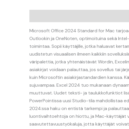
Kuvaus
Microsoft Office 2024 Standard for Mac tarjoaa 
Outlookin ja OneNoten, optimoituina sekä Intel- et
toimintaa. Sopii käyttäjille, jotka haluavat ker
uudistetun visuaalisen ilmeen kaikkiin sovelluk
väripalettia, jotka yhtenäistävät Wordin, Excel
asiakirjat voidaan palauttaa, jos sovellus tai 
kuin Microsoftin asiakirjastandardien kanssa. Käy
sujuvampaa. Excel 2024 tuo mukanaan dynaamiset
muuttuvat. Uudet teksti- ja taulukkofunktiot li
PowerPointissa uusi Studio-tila mahdollistaa ed
2024:ssa haku on entistä tarkempi ja palauttaa 
luontivaihtoehtoja on hiottu, ja Mac-käyttäjät
saavutettavuustyökaluja, jotta käyttäjät voiva