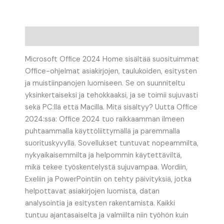
Kuvaus
Microsoft Office 2024 Home sisältää suosituimmat
Office-ohjelmat asiakirjojen, taulukoiden, esitysten
ja muistiinpanojen luomiseen. Se on suunniteltu
yksinkertaiseksi ja tehokkaaksi, ja se toimii sujuvasti
sekä PC:llä että Macilla. Mitä sisältyy? Uutta Office
2024:ssa: Office 2024 tuo raikkaamman ilmeen
puhtaammalla käyttöliittymällä ja paremmalla
suorituskyvyllä. Sovellukset tuntuvat nopeammilta,
nykyaikaisemmilta ja helpommin käytettäviltä,
mikä tekee työskentelystä sujuvampaa. Wordiin,
Exeliin ja PowerPointiin on tehty päivityksiä, jotka
helpottavat asiakirjojen luomista, datan
analysointia ja esitysten rakentamista. Kaikki
tuntuu ajantasaiselta ja valmiilta niin työhön kuin